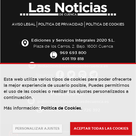
AVISO LEGAL
POLÍTICA DE PRIVACIDAD
POLÍTICA DE COOKIES
Ediciones y Servicios Integrales 2020 S.L.
Plaza de los Carros, 2. Bajo. 16001 Cuenca
969 693 800
601 119 818
redaccion@lasnoticiasdecuenca.es
Síguenos
Esta web utiliza varios tipos de cookies para poder ofrecerte
la mejor experiencia de usuario posible, Puedes permitirnos
el uso de las cookies o realizar tus ajustes personalizados a
PUBLICIDAD:
continuación.
publicidad@lasnoticiasdecuenca.es
Más información:
Política de Cookies
.
684 126 573
/
670 726 392
PERSONALIZAR AJUSTES
ACEPTAR TODAS LAS COOKIES
© Copyright 2013 -
2022
| Ediciones y Servicios Integrales 2020 S.L.