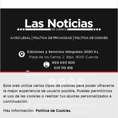
AVISO LEGAL
POLÍTICA DE PRIVACIDAD
POLÍTICA DE COOKIES
Ediciones y Servicios Integrales 2020 S.L.
Plaza de los Carros, 2. Bajo. 16001 Cuenca
969 693 800
601 119 818
redaccion@lasnoticiasdecuenca.es
Síguenos
Esta web utiliza varios tipos de cookies para poder ofrecerte
la mejor experiencia de usuario posible, Puedes permitirnos
el uso de las cookies o realizar tus ajustes personalizados a
PUBLICIDAD:
continuación.
publicidad@lasnoticiasdecuenca.es
Más información:
Política de Cookies
.
684 126 573
/
670 726 392