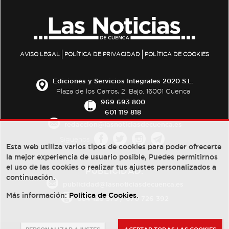
AVISO LEGAL
POLÍTICA DE PRIVACIDAD
POLÍTICA DE COOKIES
Ediciones y Servicios Integrales 2020 S.L.
Plaza de los Carros, 2. Bajo. 16001 Cuenca
969 693 800
601 119 818
redaccion@lasnoticiasdecuenca.es
Síguenos
Esta web utiliza varios tipos de cookies para poder ofrecerte
la mejor experiencia de usuario posible, Puedes permitirnos
el uso de las cookies o realizar tus ajustes personalizados a
PUBLICIDAD:
continuación.
publicidad@lasnoticiasdecuenca.es
Más información:
Política de Cookies
.
684 126 573
/
670 726 392