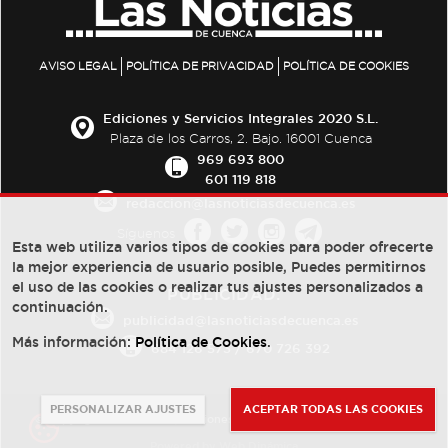
AVISO LEGAL
POLÍTICA DE PRIVACIDAD
POLÍTICA DE COOKIES
Ediciones y Servicios Integrales 2020 S.L.
Plaza de los Carros, 2. Bajo. 16001 Cuenca
969 693 800
601 119 818
redaccion@lasnoticiasdecuenca.es
Síguenos
Esta web utiliza varios tipos de cookies para poder ofrecerte
la mejor experiencia de usuario posible, Puedes permitirnos
el uso de las cookies o realizar tus ajustes personalizados a
PUBLICIDAD:
continuación.
publicidad@lasnoticiasdecuenca.es
Más información:
Política de Cookies
.
684 126 573
/
670 726 392
PERSONALIZAR AJUSTES
ACEPTAR TODAS LAS COOKIES
© Copyright 2013 -
2022
| Ediciones y Servicios Integrales 2020 S.L.
Powered by
Web Dinámica