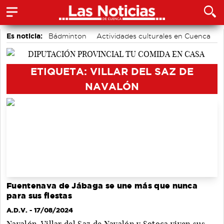
Es noticia:
Bádminton
Actividades culturales en Cuenca
Piragüismo
Auditorio de Cuenca
Área de Deportes
Motor
Fútbol
ETIQUETA: VILLAR DEL SAZ DE
NAVALÓN
Fuentenava de Jábaga se une más que nunca
para sus fiestas
A.D.V.
- 17/08/2024