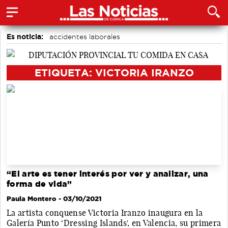
Es noticia:
accidentes laborales
Actividades culturales en Cuenca
Bádminton
Auditorio de Cuenca
Medio Ambiente
ETIQUETA: VICTORIA IRANZO
Área de Deportes
Motor
“El arte es tener interés por ver y analizar, una
forma de vida”
Paula Montero
- 03/10/2021
La artista conquense Victoria Iranzo inaugura en la
Galería Punto ‘Dressing Islands', en Valencia, su primera