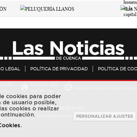
SO LEGAL
POLÍTICA DE PRIVACIDAD
POLÍTICA DE COO
20 S.L.
969 693 800
redaccion@lasnoticiasdecuenc
601 119 818
Cuenca
 de cookies para poder
a de usuario posible,
PUBLICIDAD:
las cookies o realizar
continuación.
publicidad@lasnoticiasdecuenca.es
684 126 573
/
670 726 
PERSONALIZAR AJUSTES
 Cookies
.