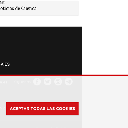
KIES
a.es
Síguenos
392
ACEPTAR TODAS LAS COOKIES