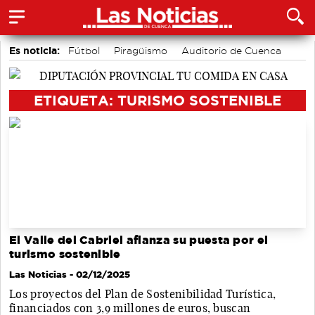
Es noticia:
Fútbol
Piragüismo
Auditorio de Cuenca
Área de Deportes
Motor
Bádminton
Actividades culturales en Cuenca
ETIQUETA: TURISMO SOSTENIBLE
El Valle del Cabriel afianza su puesta por el
turismo sostenible
Las Noticias
- 02/12/2025
Los proyectos del Plan de Sostenibilidad Turística,
financiados con 3,9 millones de euros, buscan