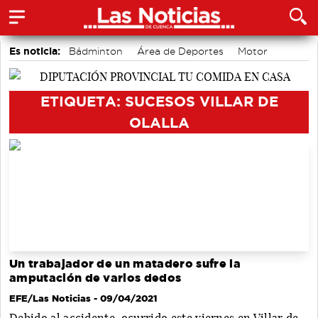
Es noticia:
Bádminton
Área de Deportes
Motor
accidentes laborales
Actividades culturales en Cuenca
Medio Ambiente
Auditorio de Cuenca
ETIQUETA: SUCESOS VILLAR DE
OLALLA
Un trabajador de un matadero sufre la
amputación de varios dedos
EFE/Las Noticias
- 09/04/2021