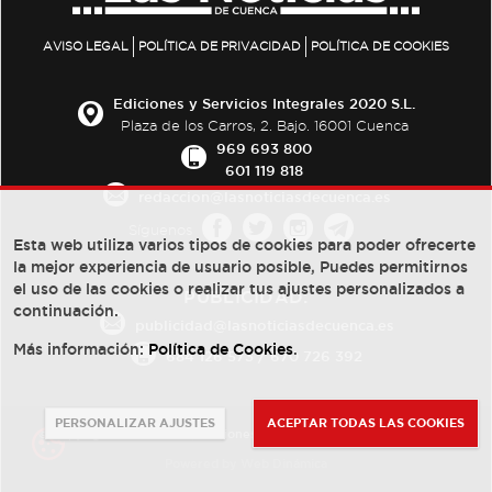
AVISO LEGAL
POLÍTICA DE PRIVACIDAD
POLÍTICA DE COOKIES
Ediciones y Servicios Integrales 2020 S.L.
Plaza de los Carros, 2. Bajo. 16001 Cuenca
969 693 800
601 119 818
redaccion@lasnoticiasdecuenca.es
Síguenos
Esta web utiliza varios tipos de cookies para poder ofrecerte
la mejor experiencia de usuario posible, Puedes permitirnos
el uso de las cookies o realizar tus ajustes personalizados a
PUBLICIDAD:
continuación.
publicidad@lasnoticiasdecuenca.es
Más información:
Política de Cookies
.
684 126 573
/
670 726 392
PERSONALIZAR AJUSTES
ACEPTAR TODAS LAS COOKIES
© Copyright 2013 -
2022
| Ediciones y Servicios Integrales 2020 S.L.
Powered by
Web Dinámica