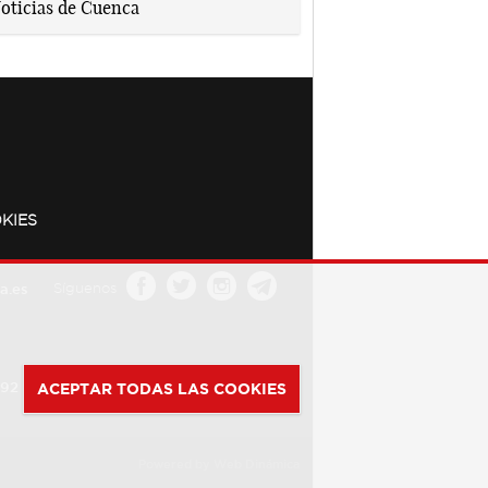
KIES
a.es
Síguenos
392
ACEPTAR TODAS LAS COOKIES
Powered by
Web Dinámica