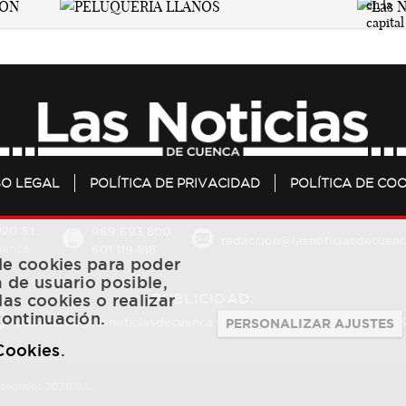
SO LEGAL
POLÍTICA DE PRIVACIDAD
POLÍTICA DE COO
20 S.L.
969 693 800
redaccion@lasnoticiasdecuenc
601 119 818
Cuenca
 de cookies para poder
a de usuario posible,
PUBLICIDAD:
las cookies o realizar
continuación.
publicidad@lasnoticiasdecuenca.es
684 126 573
/
670 726 
PERSONALIZAR AJUSTES
 Cookies
.
ntegrales 2020 S.L.