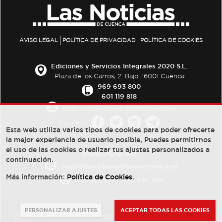
AVISO LEGAL
POLÍTICA DE PRIVACIDAD
POLÍTICA DE COOKIES
Ediciones y Servicios Integrales 2020 S.L.
Plaza de los Carros, 2. Bajo. 16001 Cuenca
969 693 800
601 119 818
redaccion@lasnoticiasdecuenca.es
Síguenos
Esta web utiliza varios tipos de cookies para poder ofrecerte
la mejor experiencia de usuario posible, Puedes permitirnos
el uso de las cookies o realizar tus ajustes personalizados a
PUBLICIDAD:
continuación.
publicidad@lasnoticiasdecuenca.es
Más información:
Política de Cookies
.
684 126 573
/
670 726 392
PERSONALIZAR AJUSTES
ACEPTAR TODAS LAS COOKIES
© Copyright 2013 -
2022
| Ediciones y Servicios Integrales 2020 S.L.