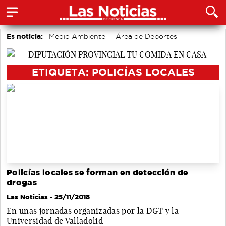
Es noticia:
Medio Ambiente
Área de Deportes
Actividades culturales en Cuenca
Bádminton
accidentes laborales
Auditorio de Cuenca
Motor
ETIQUETA: POLICÍAS LOCALES
Policías locales se forman en detección de
drogas
Las Noticias
- 25/11/2018
En unas jornadas organizadas por la DGT y la
Universidad de Valladolid