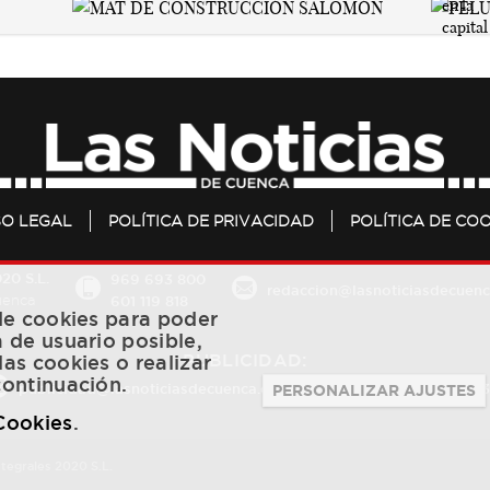
SO LEGAL
POLÍTICA DE PRIVACIDAD
POLÍTICA DE COO
20 S.L.
969 693 800
redaccion@lasnoticiasdecuenc
601 119 818
Cuenca
 de cookies para poder
a de usuario posible,
PUBLICIDAD:
las cookies o realizar
continuación.
publicidad@lasnoticiasdecuenca.es
684 126 573
/
670 726 
PERSONALIZAR AJUSTES
 Cookies
.
ntegrales 2020 S.L.