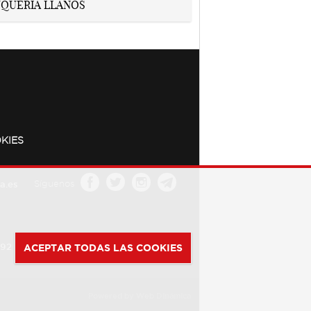
KIES
a.es
Síguenos
392
ACEPTAR TODAS LAS COOKIES
Powered by
Web Dinámica