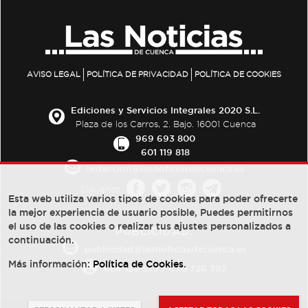
AVISO LEGAL
POLÍTICA DE PRIVACIDAD
POLÍTICA DE COOKIES
Ediciones y Servicios Integrales 2020 S.L.
Plaza de los Carros, 2. Bajo. 16001 Cuenca
969 693 800
601 119 818
redaccion@lasnoticiasdecuenca.es
Síguenos
Esta web utiliza varios tipos de cookies para poder ofrecerte
la mejor experiencia de usuario posible, Puedes permitirnos
el uso de las cookies o realizar tus ajustes personalizados a
PUBLICIDAD:
continuación.
publicidad@lasnoticiasdecuenca.es
Más información:
Política de Cookies
.
684 126 573
/
670 726 392