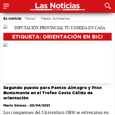
Es noticia:
Motor
Medio Ambiente
accidentes laborales
Bádminton
Auditorio de Cuenca
Área de Deportes
Actividades culturales en Cuenca
ETIQUETA: ORIENTACIÓN EN BICI
Segundo puesto para Pantxo Almagro y Fran
Bustamante en el Trofeo Costa Cálida de
orientación
Mario Gómez
- 20/04/2021
Los conquenses del Uñaventura OBM se estrenaron en