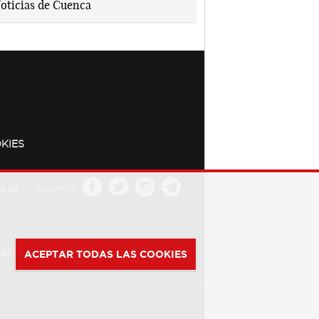
KIES
a.es
Síguenos
392
ACEPTAR TODAS LAS COOKIES
Powered by
Web Dinámica