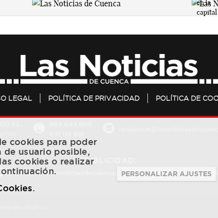
SO LEGAL
POLÍTICA DE PRIVACIDAD
POLÍTICA DE COO
20 S.L.
969 693 800
redaccion@lasnoticiasdecuenc
601 119 818
Cuenca
 de cookies para poder
a de usuario posible,
PUBLICIDAD:
las cookies o realizar
continuación.
publicidad@lasnoticiasdecuenca.es
684 126 573
/
670 726 
PERSONALIZAR AJUSTES
 Cookies
.
ntegrales 2020 S.L.