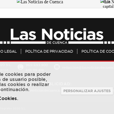
SO LEGAL
POLÍTICA DE PRIVACIDAD
POLÍTICA DE COO
20 S.L.
969 693 800
redaccion@lasnoticiasdecuenc
601 119 818
Cuenca
 de cookies para poder
a de usuario posible,
PUBLICIDAD:
las cookies o realizar
continuación.
publicidad@lasnoticiasdecuenca.es
684 126 573
/
670 726 
PERSONALIZAR AJUSTES
 Cookies
.
ntegrales 2020 S.L.