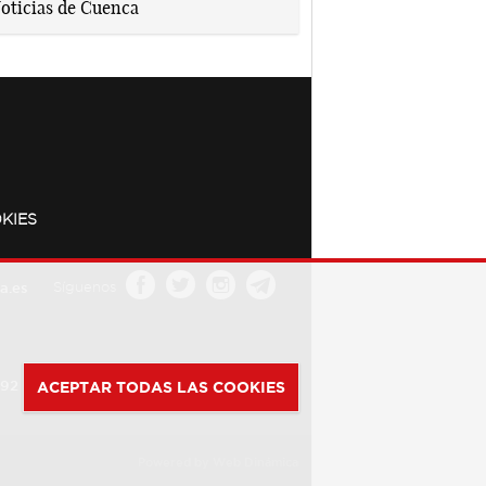
KIES
a.es
Síguenos
392
ACEPTAR TODAS LAS COOKIES
Powered by
Web Dinámica