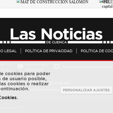
SO LEGAL
POLÍTICA DE PRIVACIDAD
POLÍTICA DE COO
20 S.L.
969 693 800
redaccion@lasnoticiasdecuenc
601 119 818
Cuenca
 de cookies para poder
a de usuario posible,
PUBLICIDAD:
las cookies o realizar
continuación.
publicidad@lasnoticiasdecuenca.es
684 126 573
/
670 726 
PERSONALIZAR AJUSTES
 Cookies
.
ntegrales 2020 S.L.