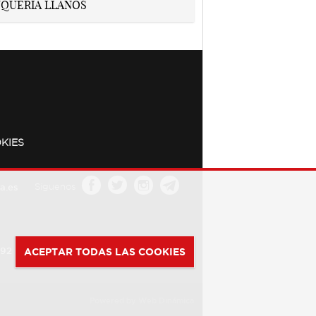
KIES
a.es
Síguenos
392
ACEPTAR TODAS LAS COOKIES
Powered by
Web Dinámica