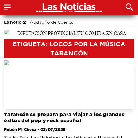
Es noticia:
Auditorio de Cuenca
Actividades culturales en Cuenca
Motor
accidentes laborales
Bádminton
Medio Ambiente
ETIQUETA: LOCOS POR LA MÚSICA
Área de Deportes
TARANCÓN
Tarancón se prepara para viajar a los grandes
éxitos del pop y rock español
Rubén M. Checa
- 03/07/2026