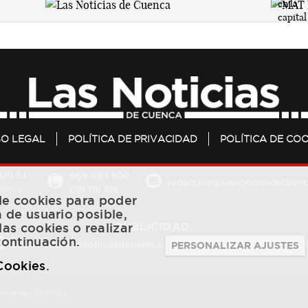
SO LEGAL
POLÍTICA DE PRIVACIDAD
POLÍTICA DE COO
20 S.L.
969 693 800
redaccion@lasnoticiasdecuenc
601 119 818
Cuenca
 de cookies para poder
a de usuario posible,
PUBLICIDAD:
las cookies o realizar
continuación.
publicidad@lasnoticiasdecuenca.es
684 126 573
/
670 726 
PERSONALIZAR AJUSTES
 Cookies
.
ntegrales 2020 S.L.