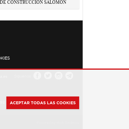
KIES
a.es
Síguenos
392
ACEPTAR TODAS LAS COOKIES
Powered by
Web Dinámica