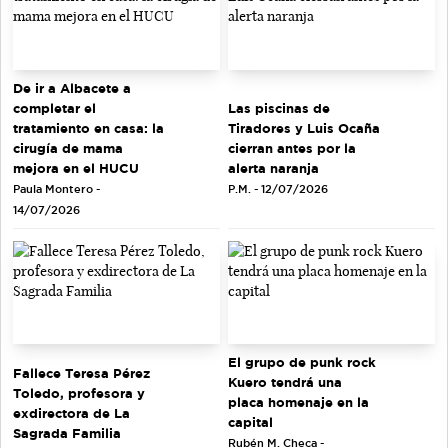
De ir a Albacete a
completar el
Las piscinas de
tratamiento en casa: la
Tiradores y Luis Ocaña
cirugía de mama
cierran antes por la
mejora en el HUCU
alerta naranja
Paula Montero -
P.M. - 12/07/2026
14/07/2026
El grupo de punk rock
Fallece Teresa Pérez
Kuero tendrá una
Toledo, profesora y
placa homenaje en la
exdirectora de La
capital
Sagrada Familia
Rubén M. Checa -