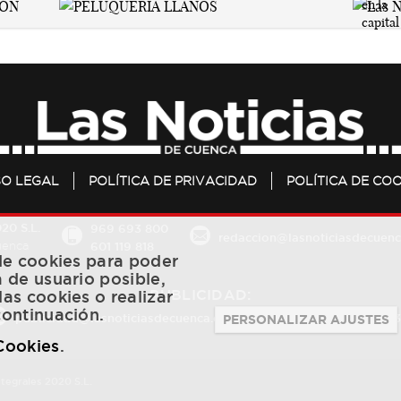
SO LEGAL
POLÍTICA DE PRIVACIDAD
POLÍTICA DE COO
20 S.L.
969 693 800
redaccion@lasnoticiasdecuenc
601 119 818
Cuenca
 de cookies para poder
a de usuario posible,
PUBLICIDAD:
las cookies o realizar
continuación.
publicidad@lasnoticiasdecuenca.es
684 126 573
/
670 726 
PERSONALIZAR AJUSTES
 Cookies
.
ntegrales 2020 S.L.