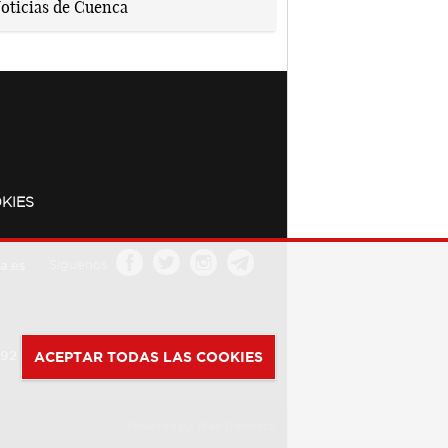
KIES
a.es
Síguenos
392
ACEPTAR TODAS LAS COOKIES
Powered by
Web Dinámica