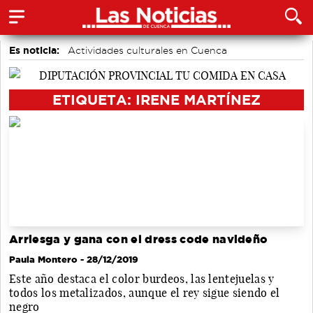
Es noticia:
Actividades culturales en Cuenca
Área de Deportes
Motor
Bádminton
accidentes laborales
Medio Ambiente
ETIQUETA: IRENE MARTÍNEZ
Auditorio de Cuenca
Arriesga y gana con el dress code navideño
Paula Montero
- 28/12/2019
Este año destaca el color burdeos, las lentejuelas y
todos los metalizados, aunque el rey sigue siendo el
negro