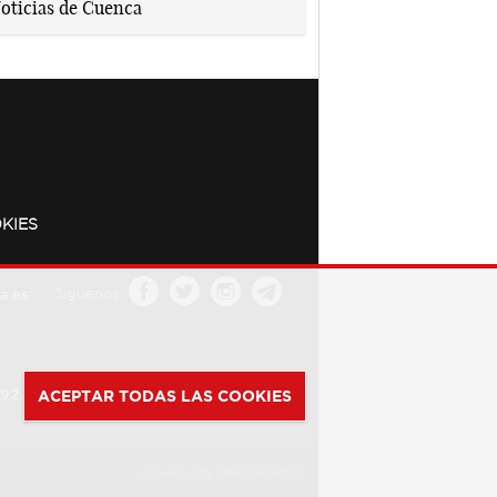
KIES
a.es
Síguenos
392
ACEPTAR TODAS LAS COOKIES
Powered by
Web Dinámica