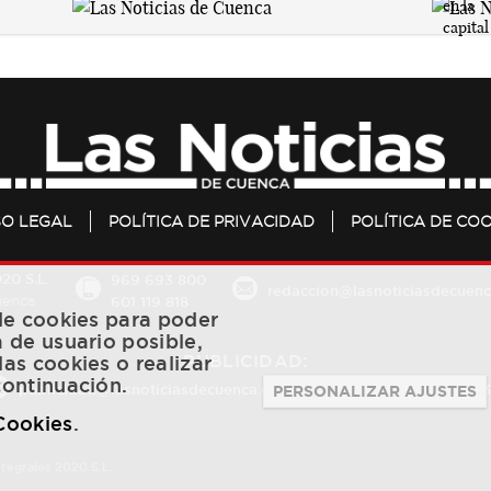
SO LEGAL
POLÍTICA DE PRIVACIDAD
POLÍTICA DE COO
20 S.L.
969 693 800
redaccion@lasnoticiasdecuenc
601 119 818
Cuenca
 de cookies para poder
a de usuario posible,
PUBLICIDAD:
las cookies o realizar
continuación.
publicidad@lasnoticiasdecuenca.es
684 126 573
/
670 726 
PERSONALIZAR AJUSTES
 Cookies
.
ntegrales 2020 S.L.