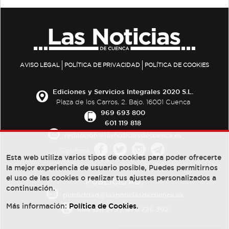
AVISO LEGAL
POLÍTICA DE PRIVACIDAD
POLÍTICA DE COOKIES
Ediciones y Servicios Integrales 2020 S.L.
Plaza de los Carros, 2. Bajo. 16001 Cuenca
969 693 800
601 119 818
redaccion@lasnoticiasdecuenca.es
Síguenos
Esta web utiliza varios tipos de cookies para poder ofrecerte
la mejor experiencia de usuario posible, Puedes permitirnos
el uso de las cookies o realizar tus ajustes personalizados a
PUBLICIDAD:
continuación.
publicidad@lasnoticiasdecuenca.es
Más información:
Política de Cookies
.
684 126 573
/
670 726 392