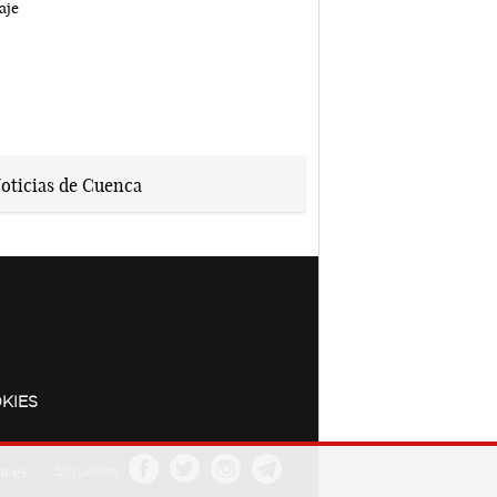
KIES
a.es
Síguenos