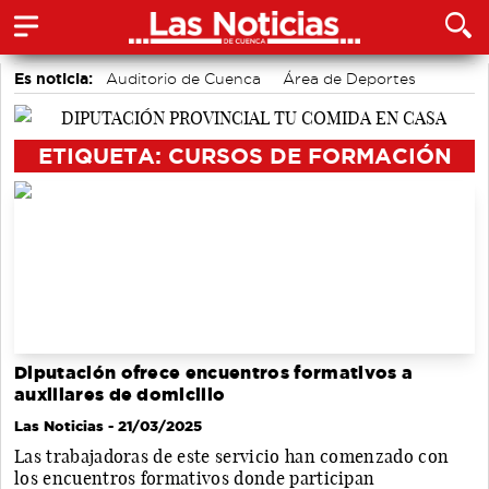
Es noticia:
Auditorio de Cuenca
Área de Deportes
Medio Ambiente
Bádminton
Actividades culturales en Cuenca
accidentes laborales
ETIQUETA: CURSOS DE FORMACIÓN
Motor
Diputación ofrece encuentros formativos a
auxiliares de domicilio
Las Noticias
- 21/03/2025
Las trabajadoras de este servicio han comenzado con
los encuentros formativos donde participan