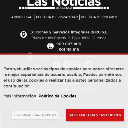
AVISO LEGAL
POLÍTICA DE PRIVACIDAD
POLÍTICA DE COOKIES
Ediciones y Servicios Integrales 2020 S.L.
Plaza de los Carros, 2. Bajo. 16001 Cuenca
969 693 800
601 119 818
redaccion@lasnoticiasdecuenca.es
Síguenos
Esta web utiliza varios tipos de cookies para poder ofrecerte
la mejor experiencia de usuario posible, Puedes permitirnos
el uso de las cookies o realizar tus ajustes personalizados a
PUBLICIDAD:
continuación.
publicidad@lasnoticiasdecuenca.es
Más información:
Política de Cookies
.
684 126 573
/
670 726 392
PERSONALIZAR AJUSTES
ACEPTAR TODAS LAS COOKIES
© Copyright 2013 -
2022
| Ediciones y Servicios Integrales 2020 S.L.
Powered by
Web Dinámica