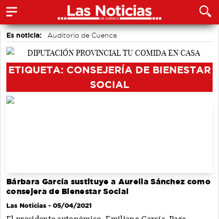
Es noticia:
Auditorio de Cuenca
Actividades culturales en Cuenca
Motor
Fútbol
Bádminton
Área de Deportes
Medio Ambiente
ETIQUETA: CONSEJERÍA DE BIENESTAR
SOCIAL
Bárbara García sustituye a Aurelia Sánchez como
consejera de Bienestar Social
Las Noticias
- 05/04/2021