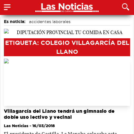
Es noticia:
accidentes laborales
Actividades culturales en Cuenca
Bádminton
Auditorio de Cuenca
Medio Ambiente
ETIQUETA: COLEGIO VILLAGARCÍA DEL
Área de Deportes
Motor
LLANO
Villagarcía del Llano tendrá un gimnasio de
doble uso lectivo y vecinal
Las Noticias
- 16/03/2018