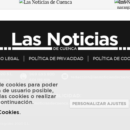
SO LEGAL
POLÍTICA DE PRIVACIDAD
POLÍTICA DE COO
20 S.L.
969 693 800
redaccion@lasnoticiasdecuenc
601 119 818
Cuenca
 de cookies para poder
a de usuario posible,
PUBLICIDAD:
las cookies o realizar
continuación.
publicidad@lasnoticiasdecuenca.es
684 126 573
/
670 726 
PERSONALIZAR AJUSTES
 Cookies
.
ntegrales 2020 S.L.