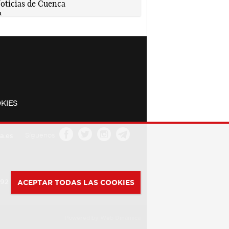
KIES
a.es
Síguenos
392
ACEPTAR TODAS LAS COOKIES
Powered by
Web Dinámica