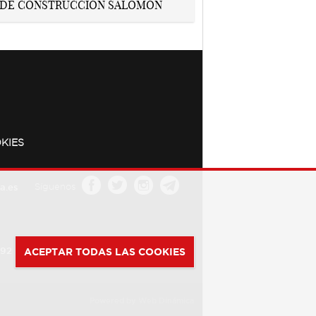
KIES
a.es
Síguenos
392
ACEPTAR TODAS LAS COOKIES
Powered by
Web Dinámica