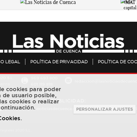
SO LEGAL
POLÍTICA DE PRIVACIDAD
POLÍTICA DE COO
20 S.L.
969 693 800
redaccion@lasnoticiasdecuenc
601 119 818
Cuenca
 de cookies para poder
a de usuario posible,
PUBLICIDAD:
las cookies o realizar
continuación.
publicidad@lasnoticiasdecuenca.es
684 126 573
/
670 726 
PERSONALIZAR AJUSTES
 Cookies
.
ntegrales 2020 S.L.