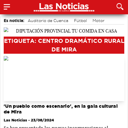
Es noticia:
Auditorio de Cuenca
Fútbol
Motor
Bádminton
Actividades culturales en Cuenca
Piragüismo
Área de Deportes
ETIQUETA: CENTRO DRAMÁTICO RURAL
DE MIRA
'Un pueblo como escenario', en la gala cultural
de Mira
Las Noticias
- 23/08/2024