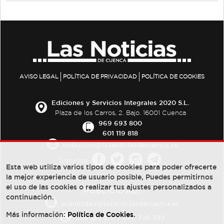
AVISO LEGAL
POLÍTICA DE PRIVACIDAD
POLÍTICA DE COOKIES
Ediciones y Servicios Integrales 2020 S.L.
Plaza de los Carros, 2. Bajo. 16001 Cuenca
969 693 800
601 119 818
redaccion@lasnoticiasdecuenca.es
Síguenos
Esta web utiliza varios tipos de cookies para poder ofrecerte
la mejor experiencia de usuario posible, Puedes permitirnos
el uso de las cookies o realizar tus ajustes personalizados a
PUBLICIDAD:
continuación.
publicidad@lasnoticiasdecuenca.es
Más información:
Política de Cookies
.
684 126 573
/
670 726 392