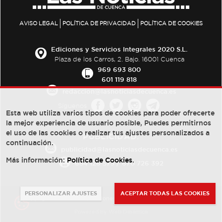
AVISO LEGAL
POLÍTICA DE PRIVACIDAD
POLÍTICA DE COOKIES
Ediciones y Servicios Integrales 2020 S.L.
Plaza de los Carros, 2. Bajo. 16001 Cuenca
969 693 800
601 119 818
redaccion@lasnoticiasdecuenca.es
Síguenos
Esta web utiliza varios tipos de cookies para poder ofrecerte
la mejor experiencia de usuario posible, Puedes permitirnos
el uso de las cookies o realizar tus ajustes personalizados a
PUBLICIDAD:
continuación.
publicidad@lasnoticiasdecuenca.es
Más información:
Política de Cookies
.
684 126 573
/
670 726 392
PERSONALIZAR AJUSTES
ACEPTAR TODAS LAS COOKIES
© Copyright 2013 -
2022
| Ediciones y Servicios Integrales 2020 S.L.
Powered by
Web Dinámica