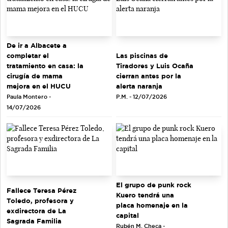
De ir a Albacete a
completar el
Las piscinas de
tratamiento en casa: la
Tiradores y Luis Ocaña
cirugía de mama
cierran antes por la
mejora en el HUCU
alerta naranja
Paula Montero -
P.M. - 12/07/2026
14/07/2026
El grupo de punk rock
Fallece Teresa Pérez
Kuero tendrá una
Toledo, profesora y
placa homenaje en la
exdirectora de La
capital
Sagrada Familia
Rubén M. Checa -