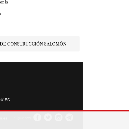
KIES
a.es
Síguenos