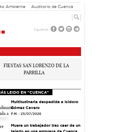
io Ambiente
Auditorio de Cuenca
Síguenos
MÁS LEIDO EN "CUENCA"
Multitudinaria despedida a Isidoro
Gómez Cavero
P.M. - 23/07/2026
Muere un trabajador tras caer de un
tejado en una empresa de Cuenca