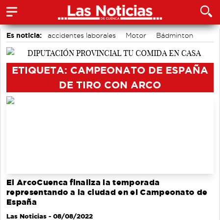
Es noticia:
accidentes laborales
Motor
Bádminton
Auditorio de Cuenca
Actividades culturales en Cuenca
Medio Ambiente
Área de Deportes
ETIQUETA: CAMPEONATO DE ESPAÑA
DE TIRO CON ARCO
El ArcoCuenca finaliza la temporada
representando a la ciudad en el Campeonato de
España
Las Noticias
- 08/08/2022