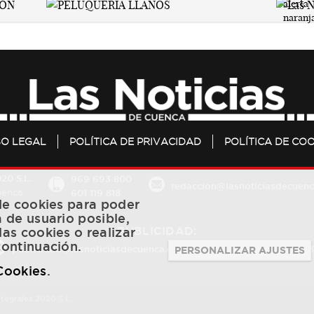
SO LEGAL
POLÍTICA DE PRIVACIDAD
POLÍTICA DE COO
20 S.L.
969 693 800
redaccion@lasnoticiasdecuenc
601 119 818
Cuenca
 de cookies para poder
a de usuario posible,
PUBLICIDAD:
las cookies o realizar
continuación.
publicidad@lasnoticiasdecuenca.es
684 126 573
/
670 726 
PERSONALIZAR AJUSTES
 Cookies
.
ntegrales 2020 S.L.