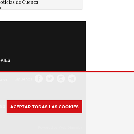
KIES
a.es
Síguenos
392
ACEPTAR TODAS LAS COOKIES
Powered by
Web Dinámica