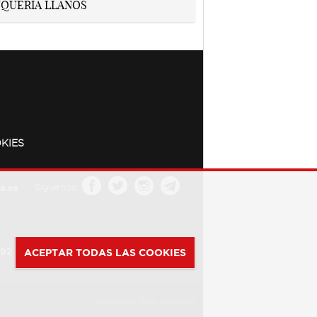
KIES
a.es
Síguenos
392
ACEPTAR TODAS LAS COOKIES
Powered by
Web Dinámica