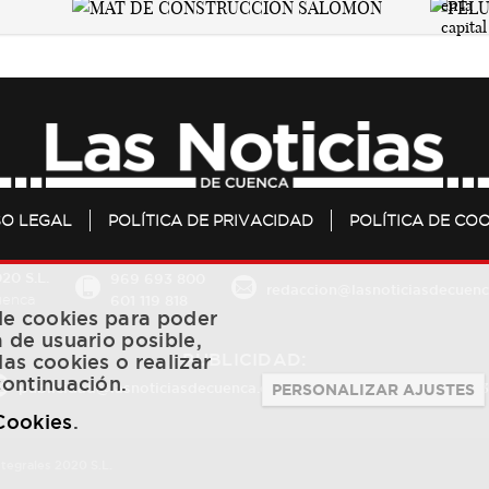
SO LEGAL
POLÍTICA DE PRIVACIDAD
POLÍTICA DE COO
20 S.L.
969 693 800
redaccion@lasnoticiasdecuenc
601 119 818
Cuenca
 de cookies para poder
a de usuario posible,
PUBLICIDAD:
las cookies o realizar
continuación.
publicidad@lasnoticiasdecuenca.es
684 126 573
/
670 726 
PERSONALIZAR AJUSTES
 Cookies
.
ntegrales 2020 S.L.