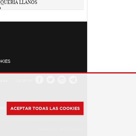
KIES
a.es
Síguenos
392
ACEPTAR TODAS LAS COOKIES
Powered by
Web Dinámica