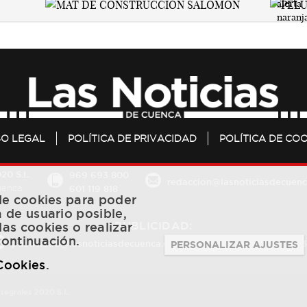
SO LEGAL
POLÍTICA DE PRIVACIDAD
POLÍTICA DE COO
20 S.L.
969 693 800
redaccion@lasnoticiasdecuenc
601 119 818
Cuenca
 de cookies para poder
a de usuario posible,
PUBLICIDAD:
las cookies o realizar
continuación.
publicidad@lasnoticiasdecuenca.es
684 126 573
/
670 726 
PERSONALIZAR AJUSTES
 Cookies
.
ntegrales 2020 S.L.