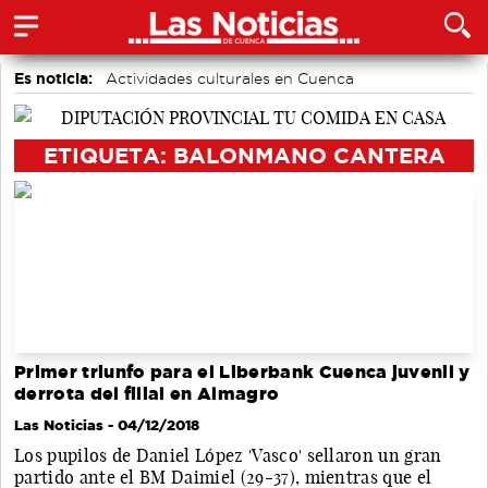
Es noticia:
Actividades culturales en Cuenca
Área de Deportes
Motor
Bádminton
Medio Ambiente
Fútbol
Auditorio de Cuenca
ETIQUETA: BALONMANO CANTERA
Primer triunfo para el Liberbank Cuenca juvenil y
derrota del filial en Almagro
Las Noticias
- 04/12/2018
Los pupilos de Daniel López 'Vasco' sellaron un gran
partido ante el BM Daimiel (29-37), mientras que el