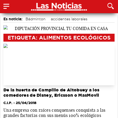
Es noticia:
Bádminton
accidentes laborales
Medio Ambiente
Actividades culturales en Cuenca
Área de Deportes
Auditorio de Cuenca
Motor
ETIQUETA: ALIMENTOS ECOLÓGICOS
De la huerta de Campillo de Altobuey a los
comedores de Disney, Ericsson o MasMovil
C.I.P.
- 25/04/2018
Una empresa con raíces conquenses conquista a las
grandes factorías con sus menús 100% ecológicos