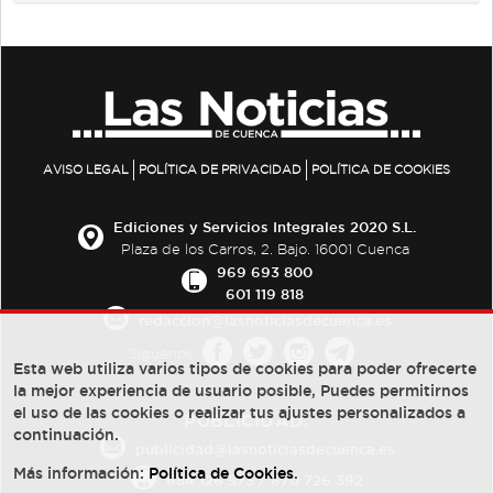
AVISO LEGAL
POLÍTICA DE PRIVACIDAD
POLÍTICA DE COOKIES
Ediciones y Servicios Integrales 2020 S.L.
Plaza de los Carros, 2. Bajo. 16001 Cuenca
969 693 800
601 119 818
redaccion@lasnoticiasdecuenca.es
Síguenos
Esta web utiliza varios tipos de cookies para poder ofrecerte
la mejor experiencia de usuario posible, Puedes permitirnos
el uso de las cookies o realizar tus ajustes personalizados a
PUBLICIDAD:
continuación.
publicidad@lasnoticiasdecuenca.es
Más información:
Política de Cookies
.
684 126 573
/
670 726 392