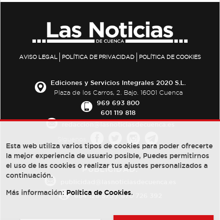
AVISO LEGAL
POLÍTICA DE PRIVACIDAD
POLÍTICA DE COOKIES
Ediciones y Servicios Integrales 2020 S.L.
Plaza de los Carros, 2. Bajo. 16001 Cuenca
969 693 800
601 119 818
redaccion@lasnoticiasdecuenca.es
Síguenos
Esta web utiliza varios tipos de cookies para poder ofrecerte
la mejor experiencia de usuario posible, Puedes permitirnos
el uso de las cookies o realizar tus ajustes personalizados a
PUBLICIDAD:
continuación.
publicidad@lasnoticiasdecuenca.es
Más información:
Política de Cookies
.
684 126 573
/
670 726 392