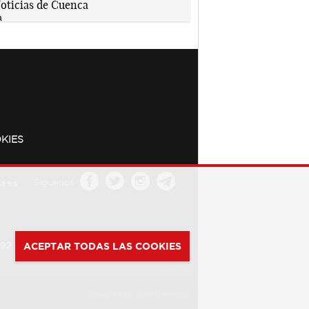
KIES
a.es
Síguenos
392
ACEPTAR TODAS LAS COOKIES
Powered by
Web Dinámica