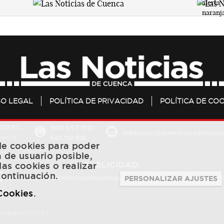
SO LEGAL
POLÍTICA DE PRIVACIDAD
POLÍTICA DE COO
20 S.L.
969 693 800
redaccion@lasnoticiasdecuenc
601 119 818
Cuenca
 de cookies para poder
a de usuario posible,
PUBLICIDAD:
las cookies o realizar
continuación.
publicidad@lasnoticiasdecuenca.es
684 126 573
/
670 726 
PERSONALIZAR AJUSTES
 Cookies
.
ntegrales 2020 S.L.