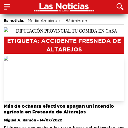
Es noticia:
Medio Ambiente
Bádminton
Área de Deportes
accidentes laborales
Motor
Actividades culturales en Cuenca
Auditorio de Cuenca
ETIQUETA: ACCIDENTE FRESNEDA DE
ALTAREJOS
Más de ochenta efectivos apagan un incendio
agrícola en Fresneda de Altarejos
Miguel A. Ramón
- 14/07/2022