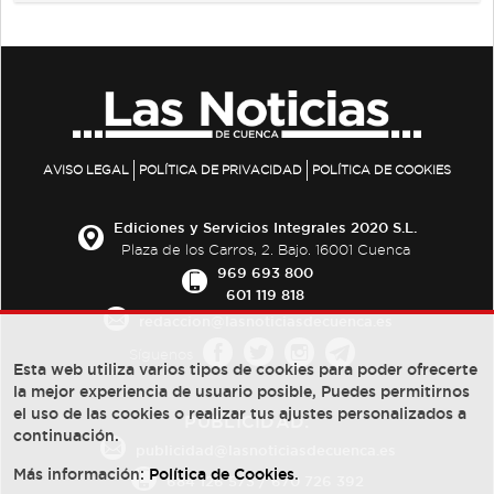
AVISO LEGAL
POLÍTICA DE PRIVACIDAD
POLÍTICA DE COOKIES
Ediciones y Servicios Integrales 2020 S.L.
Plaza de los Carros, 2. Bajo. 16001 Cuenca
969 693 800
601 119 818
redaccion@lasnoticiasdecuenca.es
Síguenos
Esta web utiliza varios tipos de cookies para poder ofrecerte
la mejor experiencia de usuario posible, Puedes permitirnos
el uso de las cookies o realizar tus ajustes personalizados a
PUBLICIDAD:
continuación.
publicidad@lasnoticiasdecuenca.es
Más información:
Política de Cookies
.
684 126 573
/
670 726 392