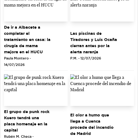
De ir a Albacete a
completar el
Las piscinas de
tratamiento en casa: la
Tiradores y Luis Ocaña
cirugía de mama
cierran antes por la
mejora en el HUCU
alerta naranja
Paula Montero -
P.M. - 12/07/2026
14/07/2026
El grupo de punk rock
El olor a humo que
Kuero tendrá una
llega a Cuenca
placa homenaje en la
procede del incendio
capital
de Madrid
Rubén M. Checa -