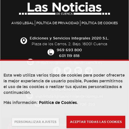
AVISO LEGAL
POLÍTICA DE PRIVACIDAD
POLÍTICA DE COOKIES
Ediciones y Servicios Integrales 2020 S.L.
Plaza de los Carros, 2. Bajo. 16001 Cuenca
969 693 800
601 119 818
redaccion@lasnoticiasdecuenca.es
Síguenos
Esta web utiliza varios tipos de cookies para poder ofrecerte
la mejor experiencia de usuario posible, Puedes permitirnos
el uso de las cookies o realizar tus ajustes personalizados a
PUBLICIDAD:
continuación.
publicidad@lasnoticiasdecuenca.es
Más información:
Política de Cookies
.
684 126 573
/
670 726 392
PERSONALIZAR AJUSTES
ACEPTAR TODAS LAS COOKIES
© Copyright 2013 -
2022
| Ediciones y Servicios Integrales 2020 S.L.