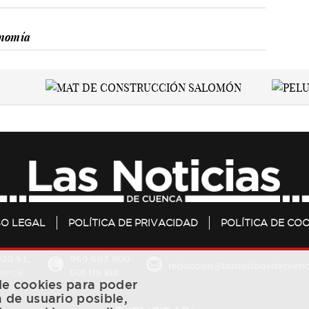
nomía
SO LEGAL
POLÍTICA DE PRIVACIDAD
POLÍTICA DE COO
20 S.L.
969 693 800
redaccion@lasnoticiasdecuenc
601 119 818
Cuenca
 de cookies para poder
a de usuario posible,