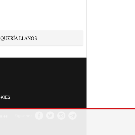
KIES
a.es
Síguenos