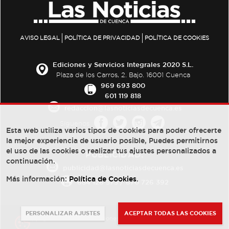
AVISO LEGAL
POLÍTICA DE PRIVACIDAD
POLÍTICA DE COOKIES
Ediciones y Servicios Integrales 2020 S.L.
Plaza de los Carros, 2. Bajo. 16001 Cuenca
969 693 800
601 119 818
redaccion@lasnoticiasdecuenca.es
Síguenos
Esta web utiliza varios tipos de cookies para poder ofrecerte
la mejor experiencia de usuario posible, Puedes permitirnos
el uso de las cookies o realizar tus ajustes personalizados a
PUBLICIDAD:
continuación.
publicidad@lasnoticiasdecuenca.es
Más información:
Política de Cookies
.
684 126 573
/
670 726 392
PERSONALIZAR AJUSTES
ACEPTAR TODAS LAS COOKIES
© Copyright 2013 -
2022
| Ediciones y Servicios Integrales 2020 S.L.